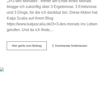
„3×3 des Monates“. Immer am Ende eines Monats
blogge ich zukünftig über 3 Ergebnisse, 3 Erlebnisse
und 3 Dinge, für die ich dankbar bin. Diese Aktion hat
Katja Scalia auf ihrem Blog
https://www.katjascalia.de/3×3-des-monats ins Leben
gerufen. Und da ich finde,…
3×3
Hier gehts zum Beitrag
Kommentar hinterlassen
des
Monats
–
November
2022