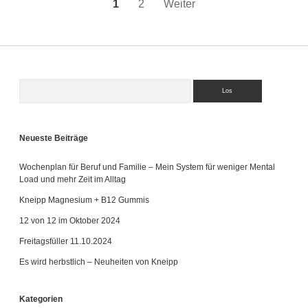
Seitennummerierung
1
2
Weiter
der
Beiträge
Suchen
Sidebar
Neueste Beiträge
Wochenplan für Beruf und Familie – Mein System für weniger Mental
Load und mehr Zeit im Alltag
Kneipp Magnesium + B12 Gummis
12 von 12 im Oktober 2024
Freitagsfüller 11.10.2024
Es wird herbstlich – Neuheiten von Kneipp
Kategorien