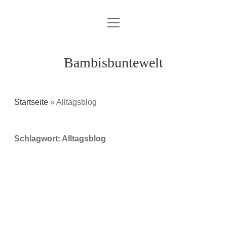
Menü
Über mich / Kontakt
öffnen
Impressum
Bambisbuntewelt
Datenschutzerklärung
Cookie-Richtlinie (EU)
Startseite
»
Alltagsblog
instagram
youtube
E-
amazon
Schlagwort:
Alltagsblog
Mail