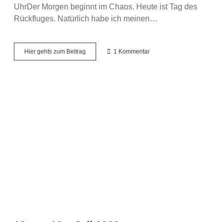
UhrDer Morgen beginnt im Chaos. Heute ist Tag des
Rückfluges. Natürlich habe ich meinen…
12
Hier gehts zum Beitrag
1 Kommentar
von
12
im
August
2023