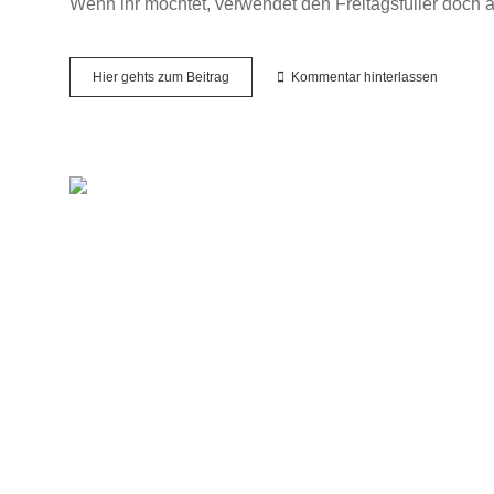
Wenn ihr möchtet, verwendet den Freitagsfüller doch a
Freitagsfüller
Hier gehts zum Beitrag
Kommentar hinterlassen
#9
–
Meine
Gedanken
zum
Freitag