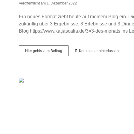
Veröffentlicht am 1. Dezember 2022
Ein neues Format zieht heute auf meinem Blog ein. D
zukünftig über 3 Ergebnisse, 3 Erlebnisse und 3 Dinge,
Blog https://www.katjascalia.de/3×3-des-monats ins L
3×3
Hier gehts zum Beitrag
Kommentar hinterlassen
des
Monats
–
November
2022