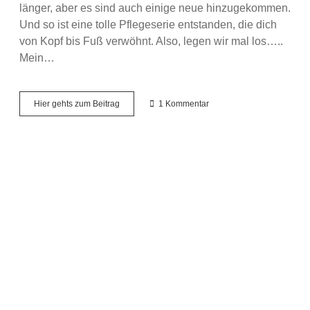
länger, aber es sind auch einige neue hinzugekommen.
Und so ist eine tolle Pflegeserie entstanden, die dich
von Kopf bis Fuß verwöhnt. Also, legen wir mal los…..
Mein…
Ein
Hier gehts zum Beitrag
1 Kommentar
Traum
in
rosa
–
Kneipp
Mandelblüte
Hautzart