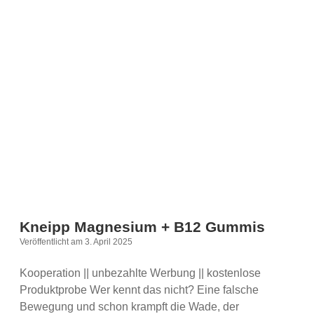
Beruf
und
Familie
–
Mein
System
für
weniger
Mental
Load
und
mehr
Zeit
im
Alltag
Kneipp Magnesium + B12 Gummis
Veröffentlicht am 3. April 2025
Kooperation || unbezahlte Werbung || kostenlose
Produktprobe Wer kennt das nicht? Eine falsche
Bewegung und schon krampft die Wade, der