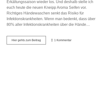
Erkältungssaison wieder los. Und deshalb stelle ich
euch heute die neuen Kneipp Aroma Seifen vor.
Richtiges Händewaschen senkt das Risiko für
Infektionskrankheiten. Wenn man bedenkt, dass über
80% aller Infektionskrankheiten über die Hände…
Saubere
Hier gehts zum Beitrag
1 Kommentar
Sache
–
Produktvorstellung
der
neuen
Kneipp
Aroma
Pflegeseife