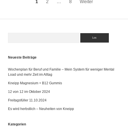
Seitennummerierung
1
2
…
8
Weiter
der
Beiträge
Suchen
Sidebar
Neueste Beiträge
Wochenplan für Beruf und Familie – Mein System für weniger Mental
Load und mehr Zeit im Alltag
Kneipp Magnesium + B12 Gummis
12 von 12 im Oktober 2024
Freitagsfüller 11.10.2024
Es wird herbstlich – Neuheiten von Kneipp
Kategorien