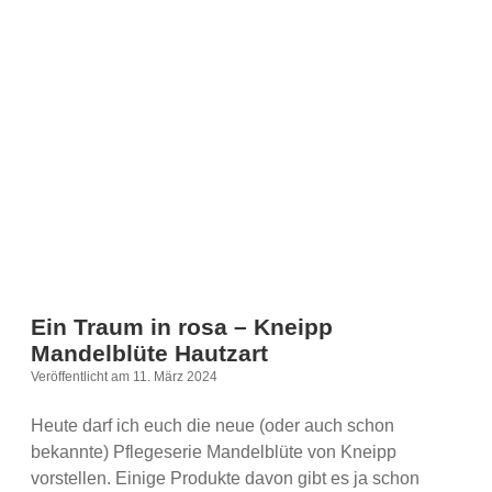
deinen
Körper
–
mit
Kneipp
Bio
Körperlotionen
Ein Traum in rosa – Kneipp
Mandelblüte Hautzart
Veröffentlicht am 11. März 2024
Heute darf ich euch die neue (oder auch schon
bekannte) Pflegeserie Mandelblüte von Kneipp
vorstellen. Einige Produkte davon gibt es ja schon