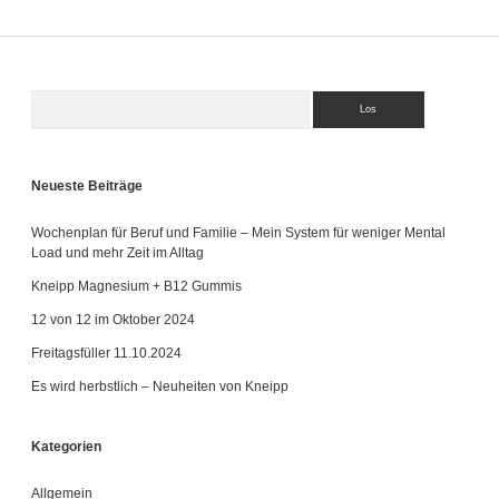
Suchen
Sidebar
Neueste Beiträge
Wochenplan für Beruf und Familie – Mein System für weniger Mental
Load und mehr Zeit im Alltag
Kneipp Magnesium + B12 Gummis
12 von 12 im Oktober 2024
Freitagsfüller 11.10.2024
Es wird herbstlich – Neuheiten von Kneipp
Kategorien
Allgemein