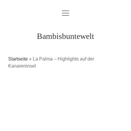
Menü
Über mich / Kontakt
öffnen
Impressum
Bambisbuntewelt
Datenschutzerklärung
Cookie-Richtlinie (EU)
Startseite
»
La Palma – Highlights auf der
Kanareninsel
instagram
youtube
E-
amazon
Mail