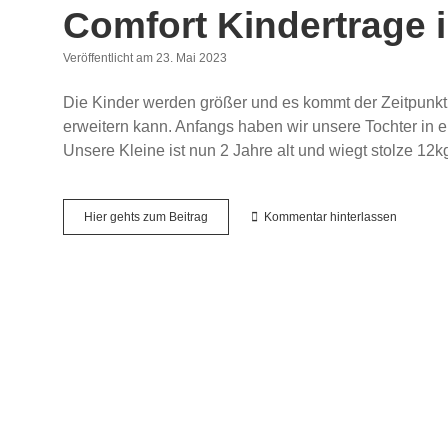
Comfort Kindertrage 
Veröffentlicht am 23. Mai 2023
Die Kinder werden größer und es kommt der Zeitpunk
erweitern kann. Anfangs haben wir unsere Tochter in e
Unsere Kleine ist nun 2 Jahre alt und wiegt stolze 
Wandern
Hier gehts zum Beitrag
Kommentar hinterlassen
mit
Kleinkind
–
Die
Deuter
Kid
Comfort
Kindertrage
im
Test