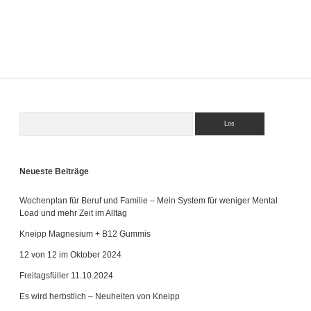
Kleinkind
–
Die
Deuter
Kid
Comfort
Kindertrage
im
Test
Suchen
Sidebar
Neueste Beiträge
Wochenplan für Beruf und Familie – Mein System für weniger Mental
Load und mehr Zeit im Alltag
Kneipp Magnesium + B12 Gummis
12 von 12 im Oktober 2024
Freitagsfüller 11.10.2024
Es wird herbstlich – Neuheiten von Kneipp