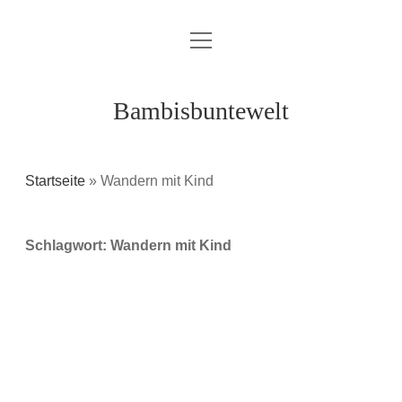
Menü
Über mich / Kontakt
öffnen
Impressum
Bambisbuntewelt
Datenschutzerklärung
Cookie-Richtlinie (EU)
Startseite
»
Wandern mit Kind
instagram
youtube
E-
amazon
Schlagwort:
Wandern mit Kind
Mail