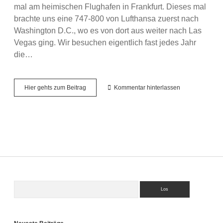
mal am heimischen Flughafen in Frankfurt. Dieses mal
brachte uns eine 747-800 von Lufthansa zuerst nach
Washington D.C., wo es von dort aus weiter nach Las
Vegas ging. Wir besuchen eigentlich fast jedes Jahr
die…
Las
Hier gehts zum Beitrag
Kommentar hinterlassen
Vegas
–
Mai
2018
Suchen
Sidebar