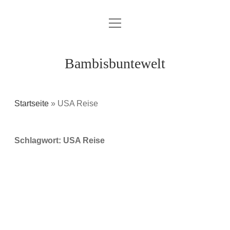
Menü
Über mich / Kontakt
öffnen
Impressum
Bambisbuntewelt
Datenschutzerklärung
Cookie-Richtlinie (EU)
Startseite
»
USA Reise
instagram
youtube
E-
amazon
Schlagwort:
USA Reise
Mail