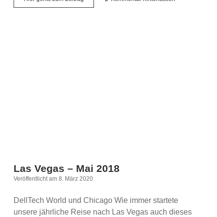
Top
6
Spots
auf
deinem
Trip
durch
den
Death
Valley
National
Park
Las Vegas – Mai 2018
Veröffentlicht am 8. März 2020
DellTech World und Chicago Wie immer startete
unsere jährliche Reise nach Las Vegas auch dieses