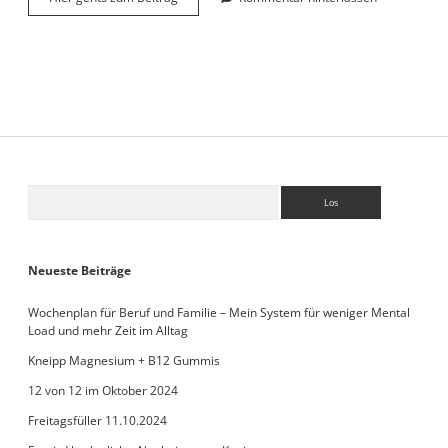
Top
6
Spots
auf
deinem
Trip
durch
den
Death
Valley
Sidebar
Suchen
National
Park
Neueste Beiträge
Wochenplan für Beruf und Familie – Mein System für weniger Mental
Load und mehr Zeit im Alltag
Kneipp Magnesium + B12 Gummis
12 von 12 im Oktober 2024
Freitagsfüller 11.10.2024