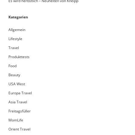
Es wird herbstlich – Neuheiten von Kneipp
Kategorien
Allgemein
Lifestyle
Travel
Produkttests
Food
Beauty
USA West
Europa Travel
Asia Travel
Freitagsfüller
MomLife
Orient Travel