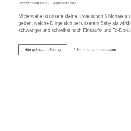
Veröffentlicht am 17. September 2021
Mittlerweile ist unsere kleine Kröte schon 6 Monate al
geben, welche Dinge sich bei unserem Baby als wirklic
schwanger und schreibst noch Einkaufs- und To-Do-Li
Meine
Hier gehts zum Beitrag
Kommentar hinterlassen
Baby-
Must-
Haves
für
0-
6
Monate