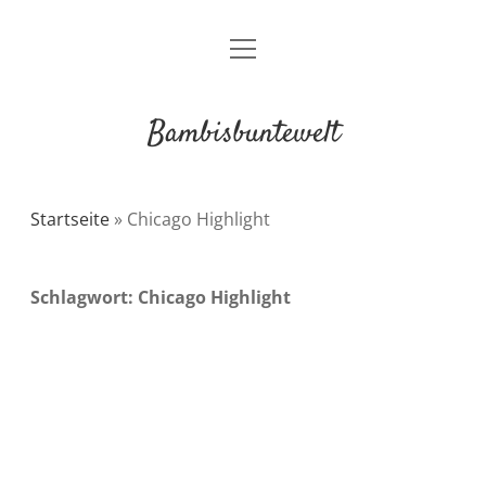
Menü
Über mich / Kontakt
öffnen
Impressum
Bambisbuntewelt
Datenschutzerklärung
Cookie-Richtlinie (EU)
Startseite
»
Chicago Highlight
instagram
youtube
E-
amazon
Schlagwort:
Chicago Highlight
Mail