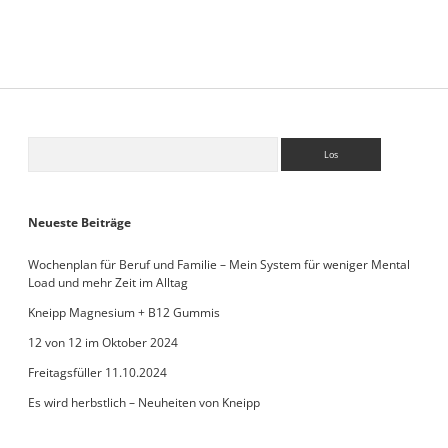
solltest
du
gemacht
haben
Sidebar
Suchen
Neueste Beiträge
Wochenplan für Beruf und Familie – Mein System für weniger Mental
Load und mehr Zeit im Alltag
Kneipp Magnesium + B12 Gummis
12 von 12 im Oktober 2024
Freitagsfüller 11.10.2024
Es wird herbstlich – Neuheiten von Kneipp