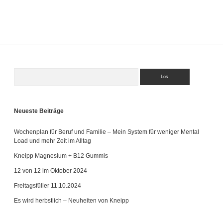
Luxus….
Suchen
Sidebar
Neueste Beiträge
Wochenplan für Beruf und Familie – Mein System für weniger Mental
Load und mehr Zeit im Alltag
Kneipp Magnesium + B12 Gummis
12 von 12 im Oktober 2024
Freitagsfüller 11.10.2024
Es wird herbstlich – Neuheiten von Kneipp