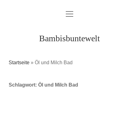
Menü
Über mich / Kontakt
öffnen
Impressum
Bambisbuntewelt
Datenschutzerklärung
Cookie-Richtlinie (EU)
Startseite
»
Öl und Milch Bad
instagram
youtube
E-
amazon
Schlagwort:
Öl und Milch Bad
Mail