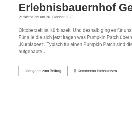
Erlebnisbauernhof G
Veröffentlicht am 26. Oktober 2023
Oktoberzeit ist Kürbiszeit. Und deshalb ging es für u
Für alle die sich jetzt fragen was Pumpkin Patch überh
„Kürbisbeet“. Typisch für einen Pumpkin Patch sind di
aufgebaute…
Ein
Hier gehts zum Beitrag
Kommentar hinterlassen
Ausflug
für
Kinder:
Pumpkin
Patch
–
Erlebnisbauernhof
Gertrudenhof