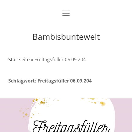
Menü
Über mich / Kontakt
öffnen
Impressum
Bambisbuntewelt
Datenschutzerklärung
Cookie-Richtlinie (EU)
Startseite
»
Freitagsfüller 06.09.204
instagram
youtube
E-
amazon
Schlagwort:
Freitagsfüller 06.09.204
Mail