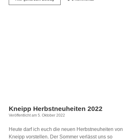
Kneipp
hat
da
was
für
dich….
Kneipp Herbstneuheiten 2022
Veröffentlicht am 5. Oktober 2022
Heute darf ich euch die neuen Herbstneuheiten von
Kneipp vorstellen. Der Sommer verlässt uns so