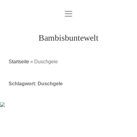
Menü
Über mich / Kontakt
öffnen
Impressum
Bambisbuntewelt
Datenschutzerklärung
Cookie-Richtlinie (EU)
Startseite
»
Duschgele
instagram
youtube
E-
amazon
Schlagwort:
Duschgele
Mail