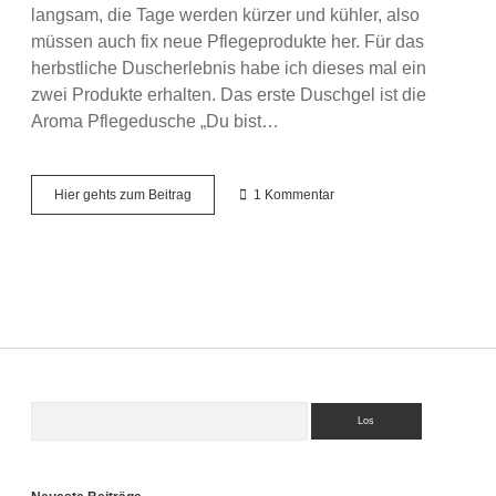
langsam, die Tage werden kürzer und kühler, also
müssen auch fix neue Pflegeprodukte her. Für das
herbstliche Duscherlebnis habe ich dieses mal ein
zwei Produkte erhalten. Das erste Duschgel ist die
Aroma Pflegedusche „Du bist…
Kneipp
Hier gehts zum Beitrag
1 Kommentar
Herbstneuheiten
2022
Suchen
Sidebar