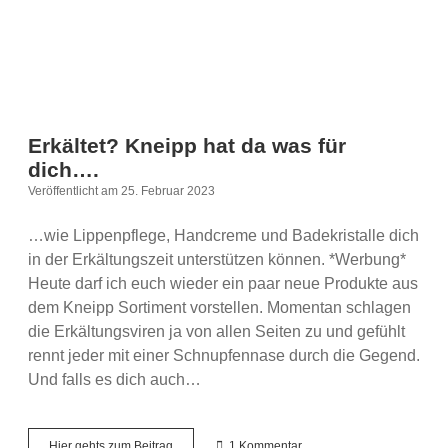
Erkältet? Kneipp hat da was für
dich….
Veröffentlicht am 25. Februar 2023
…wie Lippenpflege, Handcreme und Badekristalle dich
in der Erkältungszeit unterstützen können. *Werbung*
Heute darf ich euch wieder ein paar neue Produkte aus
dem Kneipp Sortiment vorstellen. Momentan schlagen
die Erkältungsviren ja von allen Seiten zu und gefühlt
rennt jeder mit einer Schnupfennase durch die Gegend.
Und falls es dich auch…
Erkältet?
Hier gehts zum Beitrag
1 Kommentar