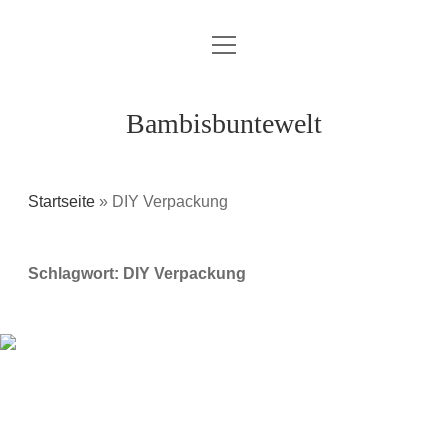
Menü
Über mich / Kontakt
öffnen
Impressum
Bambisbuntewelt
Datenschutzerklärung
Cookie-Richtlinie (EU)
Startseite
»
DIY Verpackung
instagram
youtube
E-
amazon
Schlagwort:
DIY Verpackung
Mail