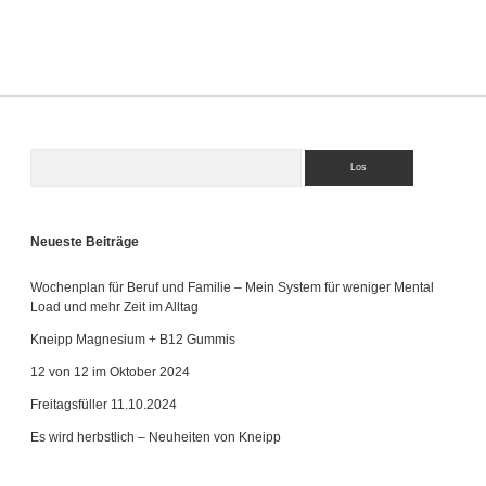
Suchen
Sidebar
Neueste Beiträge
Wochenplan für Beruf und Familie – Mein System für weniger Mental
Load und mehr Zeit im Alltag
Kneipp Magnesium + B12 Gummis
12 von 12 im Oktober 2024
Freitagsfüller 11.10.2024
Es wird herbstlich – Neuheiten von Kneipp