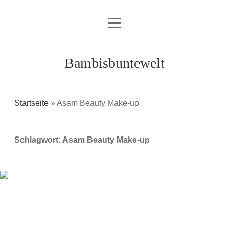
Menü
Über mich / Kontakt
öffnen
Impressum
Bambisbuntewelt
Datenschutzerklärung
Cookie-Richtlinie (EU)
Startseite
»
Asam Beauty Make-up
instagram
youtube
E-
amazon
Schlagwort:
Asam Beauty Make-up
Mail