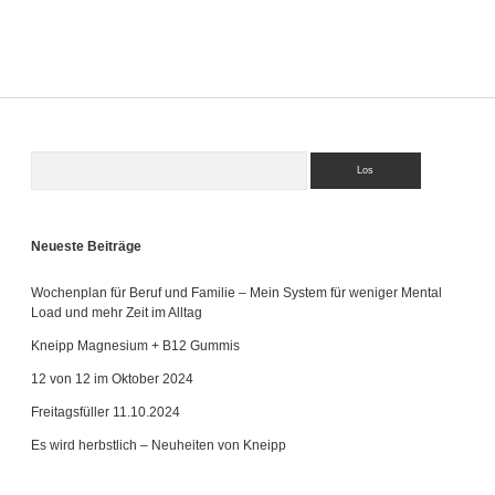
ist
es
den
Hype
wert?
Suchen
Sidebar
Neueste Beiträge
Wochenplan für Beruf und Familie – Mein System für weniger Mental
Load und mehr Zeit im Alltag
Kneipp Magnesium + B12 Gummis
12 von 12 im Oktober 2024
Freitagsfüller 11.10.2024
Es wird herbstlich – Neuheiten von Kneipp