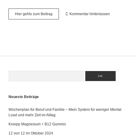
Kneipp
Hier gehts zum Beitrag
Kommentar hinterlassen
Naturkind
–
Frühlingsneuheiten
für
Kids
Suchen
Sidebar
Neueste Beiträge
Wochenplan für Beruf und Familie – Mein System für weniger Mental
Load und mehr Zeit im Alltag
Kneipp Magnesium + B12 Gummis
12 von 12 im Oktober 2024