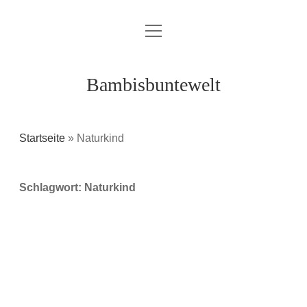
Menü
Über mich / Kontakt
öffnen
Impressum
Bambisbuntewelt
Datenschutzerklärung
Cookie-Richtlinie (EU)
Startseite
»
Naturkind
instagram
youtube
E-
amazon
Schlagwort:
Naturkind
Mail