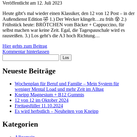
Veröffentlicht am 12. Juli 2023
Heute gibt’s mal wieder einen Klassiker, den 12 von 12 Post – in der
Außendienst Edition 🤣 1.) Der Wecker klingelt…zu früh 😵 2.)
Frühstück heute: BRÖTCHEN vom Bäcker + Cappuccino, für
selbst machen war keine Zeit. Egal, die Tagespauschale wird es
rausreißen. 3.) Los geht’s die A3 hoch Richtung…
12
Hier gehts zum Beitrag
von
Kommentar hinterlassen
Sidebar
Suchen
12
–
Juli
Neueste Beiträge
2023
Wochenplan für Beruf und Familie – Mein System für
weniger Mental Load und mehr Zeit im Alltag
Kneipp Magnesium + B12 Gummis
12 von 12 im Oktober 2024
Freitagsfüller 11.10.2024
Es wird herbstlich – Neuheiten von Kneipp
Kategorien