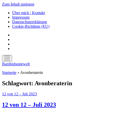
Zum Inhalt springen
Über mich / Kontakt
Impressum
Datenschutzerklärung
Cookie-Richtlinie (EU)
instagram
youtube
E-
Mail
amazon
Menü
öffnen
Bambisbuntewelt
Startseite
»
Avonberaterin
Schlagwort:
Avonberaterin
12 von 12 – Juli 2023
12 von 12 – Juli 2023