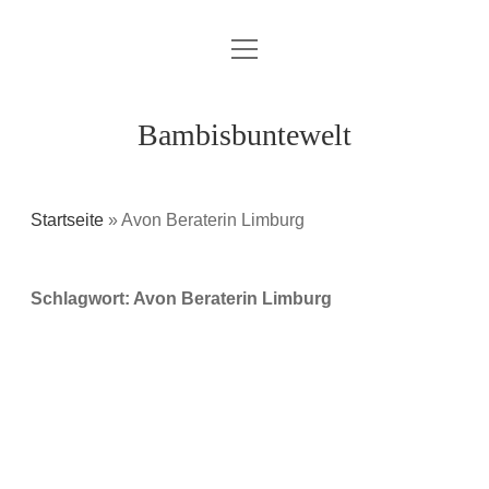
Menü
Über mich / Kontakt
öffnen
Impressum
Bambisbuntewelt
Datenschutzerklärung
Cookie-Richtlinie (EU)
Startseite
»
Avon Beraterin Limburg
instagram
youtube
E-
amazon
Schlagwort:
Avon Beraterin Limburg
Mail