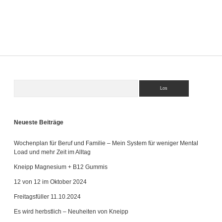
Hautpflege
Frühlingsfavoriten
Suchen
Sidebar
Neueste Beiträge
Wochenplan für Beruf und Familie – Mein System für weniger Mental
Load und mehr Zeit im Alltag
Kneipp Magnesium + B12 Gummis
12 von 12 im Oktober 2024
Freitagsfüller 11.10.2024
Es wird herbstlich – Neuheiten von Kneipp