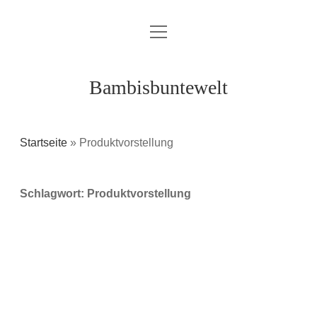
Menü
Über mich / Kontakt
öffnen
Impressum
Bambisbuntewelt
Datenschutzerklärung
Cookie-Richtlinie (EU)
Startseite
»
Produktvorstellung
instagram
youtube
E-
amazon
Schlagwort:
Produktvorstellung
Mail